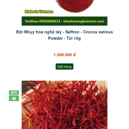
Bột Nhụy hoa nghệ tây - Saffron - Crocus sativus
Powder - Túi 10g
1.200.000 đ
Đặt hàng
MỚI
+