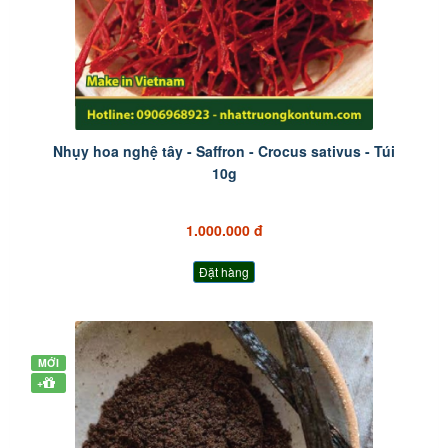
Nhụy hoa nghệ tây - Saffron - Crocus sativus - Túi
10g
1.000.000 đ
Đặt hàng
MỚI
+