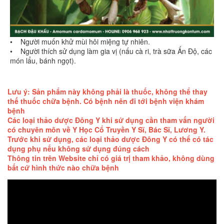
• Người muốn khử mùi hôi miệng tự nhiên.
• Người thích sử dụng làm gia vị (nấu cà ri, trà sữa Ấn Độ, các
món lẩu, bánh ngọt).
Lưu ý: Sản phẩm này không phải là thuốc, không thể thay
thế thuốc chữa bệnh. Có bệnh nên đi tới bệnh viện khám
bệnh
Các loại thảo dược Đông Y khi sử dụng cần tham vấn người
có chuyên môn về Y Học Cổ Truyền Y Sĩ, Bác Sĩ, Lương Y.
Trước khi sử dụng, các loại thảo dược Đông Y có thể có tác
dụng phụ nếu không sử dụng đúng cách
Thông tin trên Website chỉ có giá trị tham khảo, không dùng
bất cứ hình thức nào chữa bệnh