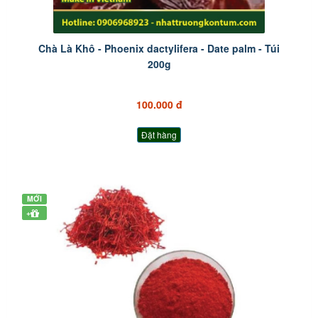
Chà Là Khô - Phoenix dactylifera - Date palm - Túi
200g
100.000 đ
Đặt hàng
MỚI
+