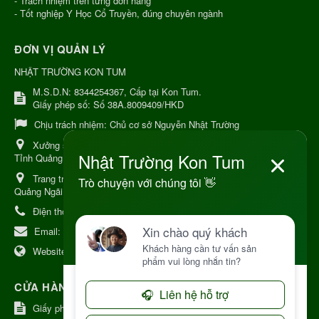
- Trách nhiệm trên từng đơn hàng
- Tốt nghiệp Y Học Cổ Truyền, đúng chuyên ngành
ĐƠN VỊ QUẢN LÝ
NHẬT TRƯỜNG KON TUM
M.S.D.N: 8344254367, Cấp tại Kon Tum.
Giấy phép số: Số 38A.8009409/HKD
Chịu trách nhiệm:
Chủ cơ sở Nguyễn Nhật Trường
Xưởng sản xuất:
34 Lý Thường Kiệt, Tổ 6, Phường Kon Tum,
Tỉnh Quảng Ngải
Trang trại Dược Liệu Hữu Cơ:
Khu 37 Hộ Xã Măng Đen Tỉnh
Quảng Ngãi
Điện thoại:
+84 906968923
Email:
kinhdoanh@nhattruongkontum.com
Website:
https://www.nhattruongkontum.com
CỬA HÀNG GIỚI THIỆU TẠI NHẬT BẢN
Giấy phép số: 080-9475-1379