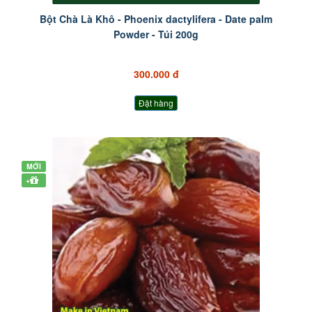
Bột Chà Là Khô - Phoenix dactylifera - Date palm
Powder - Túi 200g
300.000 đ
Đặt hàng
MỚI
+