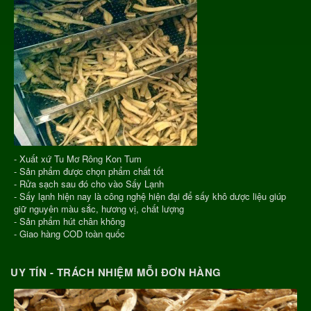
- Xuất xứ Tu Mơ Rông Kon Tum
- Sản phẩm được chọn phẩm chất tốt
- Rửa sạch sau đó cho vào Sấy Lạnh
- Sấy lạnh hiện nay là công nghệ hiện đại để sấy khô dược liệu giúp
giữ nguyên màu sắc, hương vị, chất lượng
- Sản phẩm hút chân không
- Giao hàng COD toàn quốc
UY TÍN - TRÁCH NHIỆM MỖI ĐƠN HÀNG