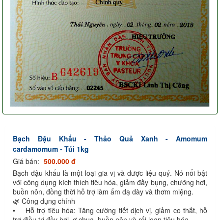
Bạch Đậu Khấu - Thảo Quả Xanh - Amomum
cardamomum - Túi 1kg
Giá bán:
500.000 đ
Bạch đậu khấu là một loại gia vị và dược liệu quý. Nó nổi bật
với công dụng kích thích tiêu hóa, giảm đầy bụng, chướng hơi,
buồn nôn, đồng thời hỗ trợ làm ấm dạ dày và thơm miệng.
🌿 Công dụng chính
• Hỗ trợ tiêu hóa: Tăng cường tiết dịch vị, giảm co thắt, hỗ
trợ điều trị đầy hơi, ợ chua, buồn nôn và rối loạn tiêu hóa.