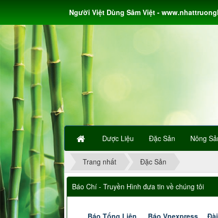
Người Việt Dùng Sâm Việt - www.nhattruon
Dược Liệu
Đặc Sản
Nông Sả
Trang nhất
Đặc Sản
Báo Chí - Truyền Hình đưa tin về chúng tôi
Báo Tổng Liên
Báo Vnexpress
Đài