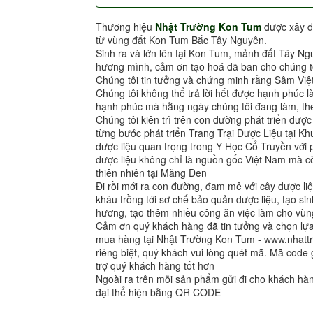
Thương hiệu
Nhật Trường Kon Tum
được xây d
từ vùng đất Kon Tum Bắc Tây Nguyên.
Sinh ra và lớn lên tại Kon Tum, mảnh đất Tây Ng
hương mình, cảm ơn tạo hoá đã ban cho chúng tô
Chúng tôi tin tưởng và chứng minh rằng Sâm Việ
Chúng tôi không thể trả lời hết được hạnh phúc l
hạnh phúc mà hằng ngày chúng tôi đang làm, the
Chúng tôi kiên trì trên con đường phát triển dượ
từng bước phát triển Trang Trại Dược Liệu tại 
dược liệu quan trọng trong Y Học Cổ Truyền vớ
dược liệu không chỉ là nguồn gốc Việt Nam mà cò
thiên nhiên tại Măng Đen
Đi rồi mới ra con đường, đam mê với cây dược liệ
khâu trồng tới sơ chế bảo quản dược liệu, tạo sin
hương, tạo thêm nhiều công ăn việc làm cho vùng
Cảm ơn quý khách hàng đã tin tưởng và chọn l
mua hàng tại Nhật Trường Kon Tum - www.nhat
riêng biệt, quý khách vui lòng quét mã. Mã code 
trợ quý khách hàng tốt hơn
Ngoài ra trên mỗi sản phẩm gửi đi cho khách h
đại thể hiện bằng QR CODE