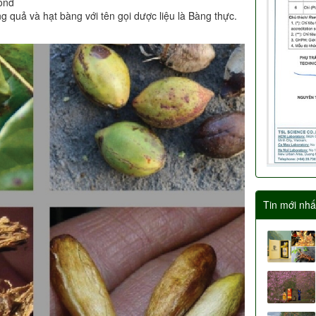
ond
 quả và hạt bàng với tên gọi dược liệu là Bàng thực.
Tin mới nhấ