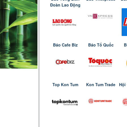
Đoàn Lao Động
Báo Cafe Biz
Báo Tổ Quốc
B
Top Kon Tum
Kon Tum Trade
Hội