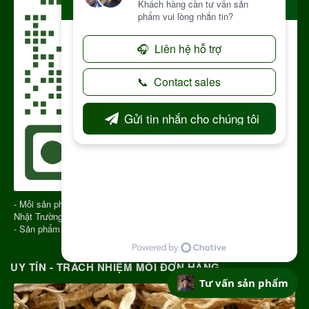
- Mỗi sản phẩm gửi đi có QR CODE để truy xuất nguồn gốc sản phẩm
Nhật Trường Kon Tum
- Sản phẩm chính gốc Kon Tum Việt Nam
UY TÍN - TRÁCH NHIỆM MỖI ĐƠN HÀNG
Tư vấn sản phẩm