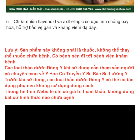
o Chứa nhiều flavonoid và axit ellagic có đặc tính chống oxy
hóa, hỗ trợ bảo vệ gan và kháng viêm dạ dày.
Lưu ý: Sản phẩm này không phải là thuốc, không thể thay
thế thuốc chữa bệnh. Có bệnh nên đi tới bệnh viện khám
bệnh
Các loại thảo dược Đông Y khi sử dụng cần tham vấn người
có chuyên môn về Y Học Cổ Truyền Y Sĩ, Bác Sĩ, Lương Y.
Trước khi sử dụng, các loại thảo dược Đông Y có thể có tác
dụng phụ nếu không sử dụng đúng cách
Thông tin trên Website chỉ có giá trị tham khảo, không dùng
bất cứ hình thức nào chữa bệnh