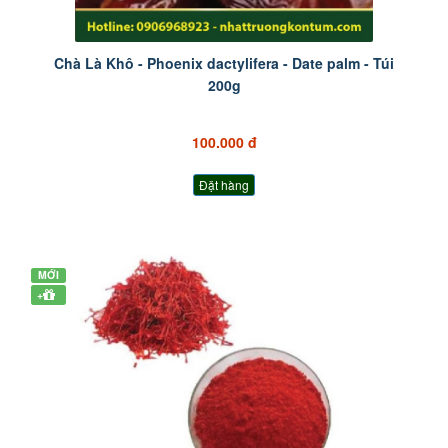
Chà Là Khô - Phoenix dactylifera - Date palm - Túi
200g
100.000 đ
Đặt hàng
MỚI
+