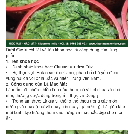
Dưới đây là chi tiết về tên khoa học và công dụng của từng
phần:
1. Tên khoa học
• Danh pháp khoa học: Clausena indica Oliv.
• Họ thực vật: Rutaceae (họ Cam), phân bố chủ yếu ở các
vùng núi đá vôi phía Bắc và miền Trung Việt Nam.
2. Công dụng của Lá Mắc Mật
Lá mắc mật chứa nhiều tinh dầu thơm, có vị hơi chua và chát
nhẹ, thường được dùng trong ẩm thực và Đông y.
• Trong ẩm thực: Là gia vị không thể thiếu trong các món
nướng và quay (như vịt quay, lợn quay, gà nướng). Lá giúp khử
mùi tanh, tạo hương thơm đặc trưng và màu sắc đẹp cho món
ăn.