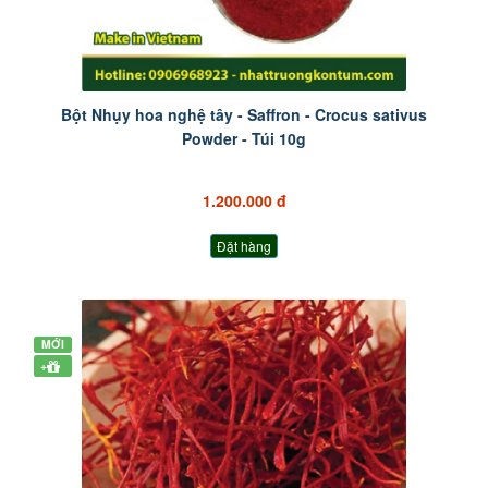
Bột Nhụy hoa nghệ tây - Saffron - Crocus sativus
Powder - Túi 10g
1.200.000 đ
Đặt hàng
MỚI
+