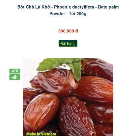
Bột Chà Là Khô - Phoenix dactylifera - Date palm
Powder - Túi 200g
300.000 đ
Đặt hàng
MỚI
+