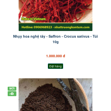
Nhụy hoa nghệ tây - Saffron - Crocus sativus - Túi
10g
1.000.000 đ
Đặt hàng
MỚI
+