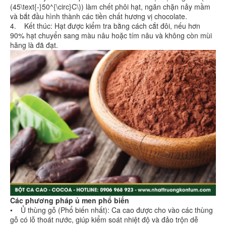
(45\text{-}50^{\circ}C\)) làm chết phôi hạt, ngăn chặn nảy mầm
và bắt đầu hình thành các tiền chất hương vị chocolate.
4. Kết thúc: Hạt được kiểm tra bằng cách cắt đôi, nếu hơn
90% hạt chuyển sang màu nâu hoặc tím nâu và không còn mùi
hăng là đã đạt.
Các phương pháp ủ men phổ biến
• Ủ thùng gỗ (Phổ biến nhất): Ca cao được cho vào các thùng
gỗ có lỗ thoát nước, giúp kiểm soát nhiệt độ và đảo trộn dễ