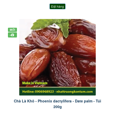
Đặt hàng
MỚI
+
Chà Là Khô - Phoenix dactylifera - Date palm - Túi
200g