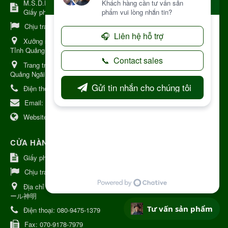
M.S.D.N: 8344254367, Cấp tại Kon Tum.
Giấy phép số: Số 38A.8009409/HKD
Chịu trách nhiệm:
Chủ cơ sở Nguyễn Nhật Trường
Xưởng sản xuất:
34 Lý Thường Kiệt, Tổ 6, Phường Kon Tum,
Tỉnh Quảng Ngải
Trang trại Dược Liệu Hữu Cơ:
Khu 37 Hộ Xã Măng Đen Tỉnh
Quảng Ngãi
Điện thoại:
+84 906968923
Email:
kinhdoanh@nhattruongkontum.com
Website:
https://www.nhattruongkontum.com
CỬA HÀNG GIỚI THIỆU TẠI NHẬT BẢN
Giấy phép số: 080-9475-1379
Chịu trách nhiệm:
MR THƯƠNG
Địa chỉ Nhật Bản:
日本 愛知県刈谷市神明町6丁目308番地 ファミ
ール神明
Tư vấn sản phẩm
Điện thoại:
080-9475-1379
Fax:
070-9178-7979