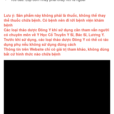
Lưu ý: Sản phẩm này không phải là thuốc, không thể thay
thế thuốc chữa bệnh. Có bệnh nên đi tới bệnh viện khám
bệnh
Các loại thảo dược Đông Y khi sử dụng cần tham vấn người
có chuyên môn về Y Học Cổ Truyền Y Sĩ, Bác Sĩ, Lương Y.
Trước khi sử dụng, các loại thảo dược Đông Y có thể có tác
dụng phụ nếu không sử dụng đúng cách
Thông tin trên Website chỉ có giá trị tham khảo, không dùng
bất cứ hình thức nào chữa bệnh