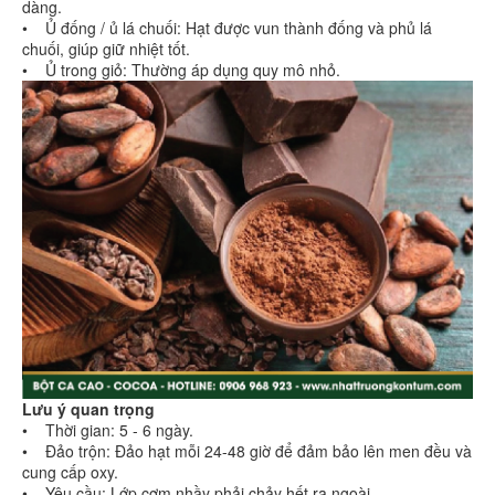
dàng.
• Ủ đống / ủ lá chuối: Hạt được vun thành đống và phủ lá
chuối, giúp giữ nhiệt tốt.
• Ủ trong giỏ: Thường áp dụng quy mô nhỏ.
Lưu ý quan trọng
• Thời gian: 5 - 6 ngày.
• Đảo trộn: Đảo hạt mỗi 24-48 giờ để đảm bảo lên men đều và
cung cấp oxy.
• Yêu cầu: Lớp cơm nhầy phải chảy hết ra ngoài