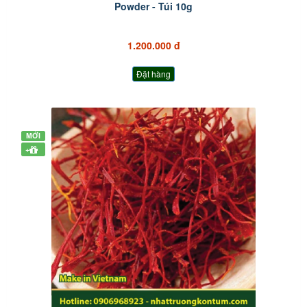
Powder - Túi 10g
1.200.000 đ
Đặt hàng
MỚI
+