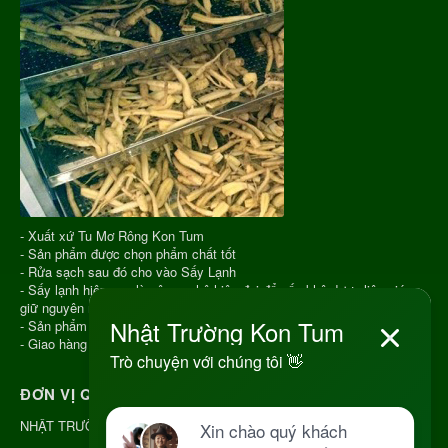
- Xuất xứ Tu Mơ Rông Kon Tum
- Sản phẩm được chọn phẩm chất tốt
- Rửa sạch sau đó cho vào Sấy Lạnh
- Sấy lạnh hiện nay là công nghệ hiện đại để sấy khô dược liệu giúp
giữ nguyên màu sắc, hương vị, chất lượng
- Sản phẩm hút chân không
- Giao hàng COD toàn quốc
ĐƠN VỊ QUẢN LÝ
NHẬT TRƯỜNG KON TUM