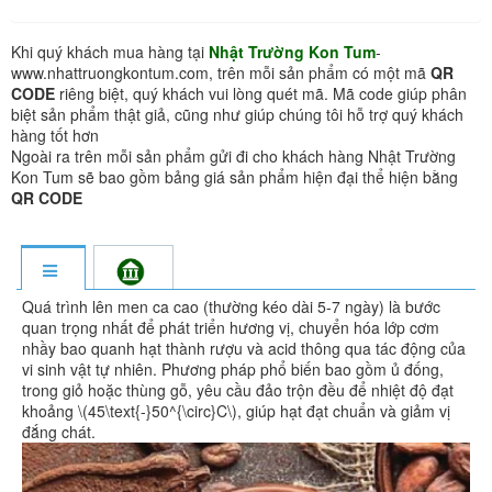
Khi quý khách mua hàng tại
Nhật Trường Kon Tum
-
www.nhattruongkontum.com, trên mỗi sản phẩm có một mã
QR
CODE
riêng biệt, quý khách vui lòng quét mã. Mã code giúp phân
biệt sản phẩm thật giả, cũng như giúp chúng tôi hỗ trợ quý khách
hàng tốt hơn
Ngoài ra trên mỗi sản phẩm gửi đi cho khách hàng Nhật Trường
Kon Tum sẽ bao gồm bảng giá sản phẩm hiện đại thể hiện bằng
QR CODE
Quá trình lên men ca cao (thường kéo dài 5-7 ngày) là bước
quan trọng nhất để phát triển hương vị, chuyển hóa lớp cơm
nhầy bao quanh hạt thành rượu và acid thông qua tác động của
vi sinh vật tự nhiên. Phương pháp phổ biến bao gồm ủ đống,
trong giỏ hoặc thùng gỗ, yêu cầu đảo trộn đều để nhiệt độ đạt
khoảng \(45\text{-}50^{\circ}C\), giúp hạt đạt chuẩn và giảm vị
đắng chát.