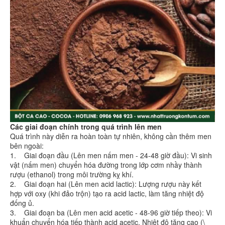
Các giai đoạn chính trong quá trình lên men
Quá trình này diễn ra hoàn toàn tự nhiên, không cần thêm men
bên ngoài:
1. Giai đoạn đầu (Lên men nấm men - 24-48 giờ đầu): Vi sinh
vật (nấm men) chuyển hóa đường trong lớp cơm nhầy thành
rượu (ethanol) trong môi trường kỵ khí.
2. Giai đoạn hai (Lên men acid lactic): Lượng rượu này kết
hợp với oxy (khi đảo trộn) tạo ra acid lactic, làm tăng nhiệt độ
đống ủ.
3. Giai đoạn ba (Lên men acid acetic - 48-96 giờ tiếp theo): Vi
khuẩn chuyển hóa tiếp thành acid acetic. Nhiệt độ tăng cao (\