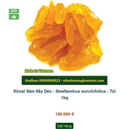
MỚI
+
Khoai Sâm Sấy Dẻo - Smallanthus sonchifolius - Túi
1kg
150.000 đ
Đặt hàng