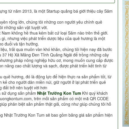
ựng từ năm 2013, là một Startup quảng bá giới thiệu cây Sâm
uyên rộng lớn, chúng tôi những con người yêu chính quê
i những sản vật tuyệt vời.
t Nam không hề thua kém bất cứ loại Sâm nào trên thế giới.
à gì, nhưng việc phát triển dược liệu của quê hương là một
o đuổi và tận hưởng.
c liệu, trải qua muôn vàn khó khăn, chúng tôi hiện nay đã bước
Khu 37 Hộ Xã Măng Đen Tỉnh Quảng Ngãi để trồng những cây
i phương pháp nông nghiệp hữu cơ, mong muốn cung cấp được
n nâng cao chất lượng và sạch, được phát triển kết tinh từ
u quê hương, đó là động lực để hiện thực ra sản phẩm tốt, từ
h kế cho người dân miền núi, giữ người ở lại phát triển quê
 đất trở nên tuyệt vời hơn
ựa sử dụng sản phẩm
Nhật Trường Kon Tum
Khi quý khách
truongkontum.com, trên mỗi sản phẩm có một mã QR CODE
giúp phân biệt sản phẩm thật giả, cũng như giúp chúng tôi hỗ
àng Nhật Trường Kon Tum sẽ bao gồm bảng giá sản phẩm hiện