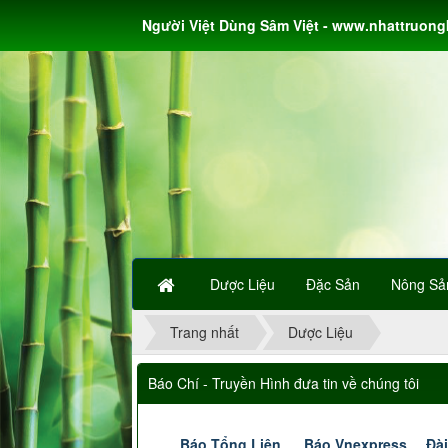
Người Việt Dùng Sâm Việt - www.nhattruon
Dược Liệu
Đặc Sản
Nông Sả
Trang nhất
Dược Liệu
Báo Chí - Truyền Hình đưa tin về chúng tôi
Báo Tổng Liên
Báo Vnexpress
Đài