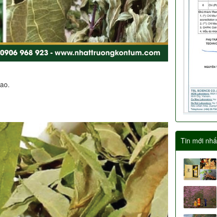
ao.
Tin mới nhấ