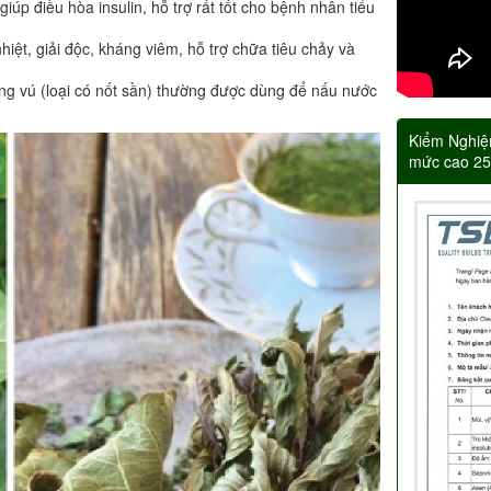
úp điều hòa insulin, hỗ trợ rất tốt cho bệnh nhân tiểu
iệt, giải độc, kháng viêm, hỗ trợ chữa tiêu chảy và
ung vú (loại có nốt sần) thường được dùng để nấu nước
Kiểm Nghiệ
mức cao 2