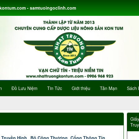
gkontum.com - samtuoingoclinh.com
n
Đồ Lưu Niệm
Tin Tức
Giới thiệu
Tản Mạn
Sách 
Giấ
Tru
 Truyền Hình
Bộ Công Thương
Cổng Thông Tin