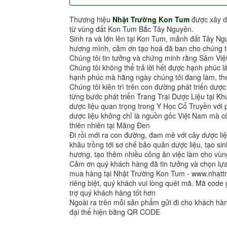
Thương hiệu
Nhật Trường Kon Tum
được xây d
từ vùng đất Kon Tum Bắc Tây Nguyên.
Sinh ra và lớn lên tại Kon Tum, mảnh đất Tây Ng
hương mình, cảm ơn tạo hoá đã ban cho chúng tô
Chúng tôi tin tưởng và chứng minh rằng Sâm Việ
Chúng tôi không thể trả lời hết được hạnh phúc l
hạnh phúc mà hằng ngày chúng tôi đang làm, the
Chúng tôi kiên trì trên con đường phát triển dượ
từng bước phát triển Trang Trại Dược Liệu tại 
dược liệu quan trọng trong Y Học Cổ Truyền vớ
dược liệu không chỉ là nguồn gốc Việt Nam mà cò
thiên nhiên tại Măng Đen
Đi rồi mới ra con đường, đam mê với cây dược liệ
khâu trồng tới sơ chế bảo quản dược liệu, tạo sin
hương, tạo thêm nhiều công ăn việc làm cho vùng
Cảm ơn quý khách hàng đã tin tưởng và chọn l
mua hàng tại Nhật Trường Kon Tum - www.nhat
riêng biệt, quý khách vui lòng quét mã. Mã code 
trợ quý khách hàng tốt hơn
Ngoài ra trên mỗi sản phẩm gửi đi cho khách h
đại thể hiện bằng QR CODE