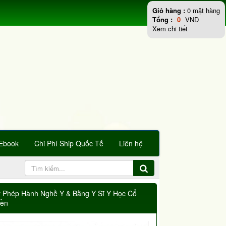
Giỏ hàng :
0
mặt hàng
Tổng :
0
VND
Xem chi tiết
Ebook
Chi Phí Ship Quốc Tế
Liên hệ
y Phép Hành Nghề Y & Bằng Y Sĩ Y Học Cổ
yền