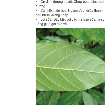
• Ổn định đường huyết: Chứa beta-sitosterol gi
đường.
• Cải thiện tiêu hóa & giảm đau: Giúp thanh nh
đau nhức xương khớp.
• Lợi sữa: Đặc biệt với các mẹ bỉm sữa, lá s
uống giúp gọi sữa về.