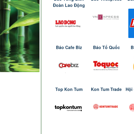
Đoàn Lao Động
Báo Cafe Biz
Báo Tổ Quốc
B
Top Kon Tum
Kon Tum Trade
Hội