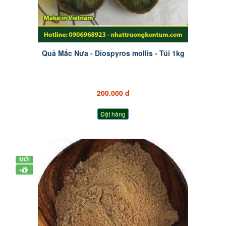
Quả Mắc Nưa - Diospyros mollis - Túi 1kg
200.000 đ
Đặt hàng
MỚI
+