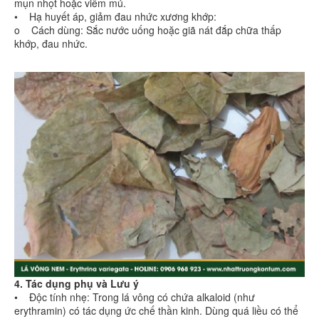
mụn nhọt hoặc viêm mủ.
• Hạ huyết áp, giảm đau nhức xương khớp:
o Cách dùng: Sắc nước uống hoặc giã nát đắp chữa thấp
khớp, đau nhức.
4. Tác dụng phụ và Lưu ý
• Độc tính nhẹ: Trong lá vông có chứa alkaloid (như
erythramin) có tác dụng ức chế thần kinh. Dùng quá liều có thể