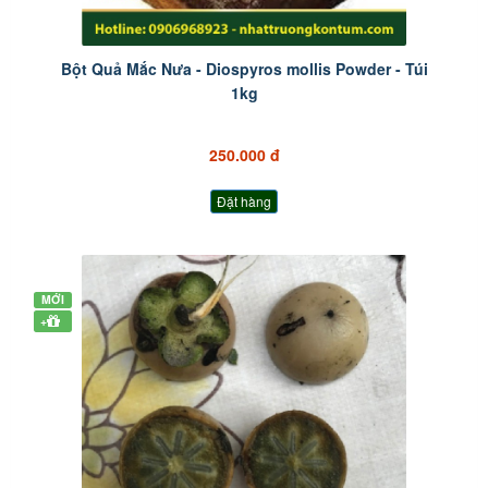
Bột Quả Mắc Nưa - Diospyros mollis Powder - Túi
1kg
250.000 đ
Đặt hàng
MỚI
+