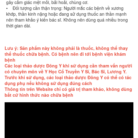
gây cảm giác mệt mỏi, bải hoải, chùng cơ.
• Đối tượng cần thận trọng: Người mắc các bệnh về xương
khớp, thần kinh nặng hoặc đang sử dụng thuốc an thần mạnh
nên tham khảo ý kiến bác sĩ. Không nên dùng quá nhiều trong
thời gian dài.
Lưu ý: Sản phẩm này không phải là thuốc, không thể thay
thế thuốc chữa bệnh. Có bệnh nên đi tới bệnh viện khám
bệnh
Các loại thảo dược Đông Y khi sử dụng cần tham vấn người
có chuyên môn về Y Học Cổ Truyền Y Sĩ, Bác Sĩ, Lương Y.
Trước khi sử dụng, các loại thảo dược Đông Y có thể có tác
dụng phụ nếu không sử dụng đúng cách
Thông tin trên Website chỉ có giá trị tham khảo, không dùng
bất cứ hình thức nào chữa bệnh