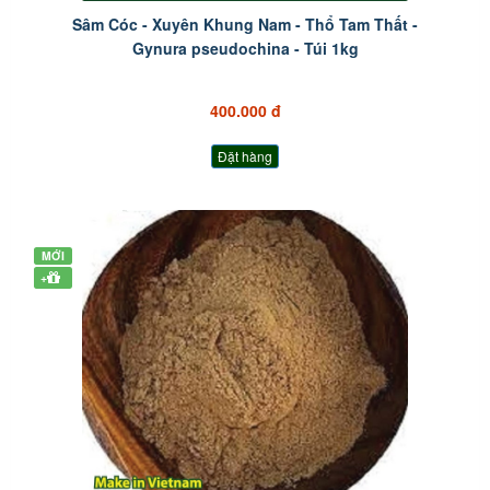
Sâm Cóc - Xuyên Khung Nam - Thổ Tam Thất -
Gynura pseudochina - Túi 1kg
400.000 đ
Đặt hàng
MỚI
+