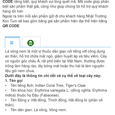
CODE
riêng biệt, quý khách vui lòng quét mã. Mã code giúp phân
biệt sản phẩm thật giả, cũng như giúp chúng tôi hỗ trợ quý khách
hàng tốt hơn
Ngoài ra trên mỗi sản phẩm gửi đi cho khách hàng Nhật Trường
Kon Tum sẽ bao gồm bảng giá sản phẩm hiện đại thể hiện bằng
QR CODE
Lá vông nem là một vị thuốc dân gian nổi tiếng với công dụng
an thần, hỗ trợ chữa mất ngủ, giảm huyết áp và tiêu viêm. Cây
có nguồn gốc châu Á, rất phổ biến tại Việt Nam, thường được
trồng làm hàng rào, lấy bóng mát hoặc thu hái lá làm nguyên
liệu gói nem chua.
Dưới đây là thông tin chi tiết và cụ thể về loại cây này:
1. Tên gọi
• Tên tiếng Anh: Indian Coral Tree, Tiger's Claw
• Tên khoa học: Erythrina variegata L. (đồng nghĩa: Erythrina
indica) thuộc họ Đậu (Fabaceae).
• Tên Đông y: Hải đồng, Thích đồng, Hải đồng bì (phần vỏ
thân).
• Tên dân gian: Lá vông, Vông nem.