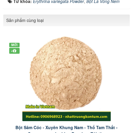
Từ khóa:
Erythrina variegata Powder
,
Bột Lá Vông Nem
Sản phẩm cùng loại
MỚI
+
Bột Sâm Cóc - Xuyên Khung Nam - Thổ Tam Thất -