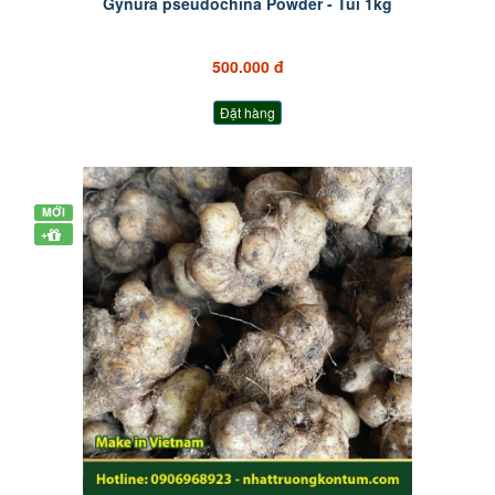
Gynura pseudochina Powder - Túi 1kg
500.000 đ
Đặt hàng
MỚI
+