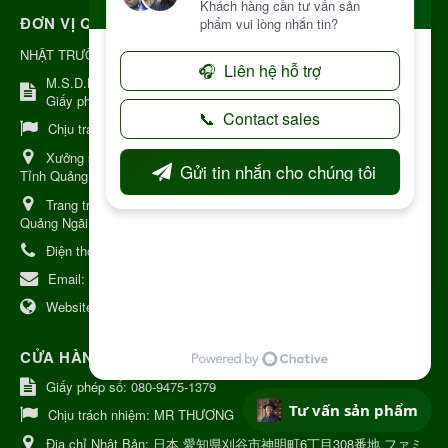
ĐƠN VỊ QUẢN LÝ
NHẬT TRƯỜNG KON TUM
M.S.D.N: 8344254367, Cấp tại Kon Tum.
Giấy phép số: Số 38A.8009409/HKD
Chịu trách nhiệm:
Chủ cơ sở Nguyễn Nhật Trường
Xưởng sản xuất:
34 Lý Thường Kiệt, Tổ 6, Phường Kon Tum,
Tỉnh Quảng Ngải
Trang trại Dược Liệu Hữu Cơ:
Khu 37 Hộ Xã Măng Đen Tỉnh
Quảng Ngãi
Điện thoại:
+84 906968923
Email:
kinhdoanh@nhattruongkontum.com
Website:
https://www.nhattruongkontum.com
CỬA HÀNG GIỚI THIỆU TẠI NHẬT BẢN
Giấy phép số: 080-9475-1379
Tư vấn sản phẩm
Chịu trách nhiệm:
MR THƯƠNG
Địa chỉ Nhật Bản:
日本 愛知県刈谷市神明町6丁目308番地 ファミ