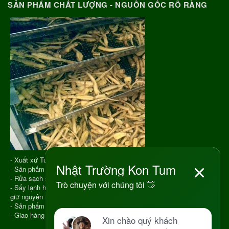
SẢN PHẨM CHẤT LƯỢNG - NGUỒN GỐC RÕ RÀNG
- Xuất xứ Tu Mơ Rông Kon Tum
- Sản phẩm được chọn phẩm chất tốt
- Rửa sạch sau đó cho vào Sấy Lạnh
- Sấy lạnh hiện nay là công nghệ hiện đại để sấy khô dược liệu giúp
giữ nguyên màu sắc, hương vị, chất lượng
- Sản phẩm hút chân không
- Giao hàng COD toàn quốc