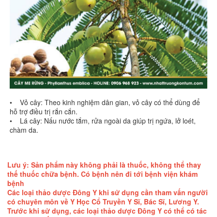
• Vỏ cây: Theo kinh nghiệm dân gian, vỏ cây có thể dùng để
hỗ trợ điều trị rắn cắn.
• Lá cây: Nấu nước tắm, rửa ngoài da giúp trị ngứa, lở loét,
chàm da.
Lưu ý: Sản phẩm này không phải là thuốc, không thể thay
thế thuốc chữa bệnh. Có bệnh nên đi tới bệnh viện khám
bệnh
Các loại thảo dược Đông Y khi sử dụng cần tham vấn người
có chuyên môn về Y Học Cổ Truyền Y Sĩ, Bác Sĩ, Lương Y.
Trước khi sử dụng, các loại thảo dược Đông Y có thể có tác