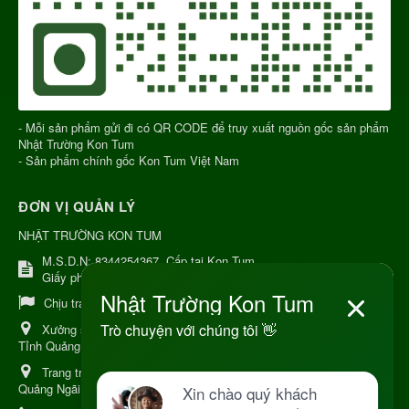
- Mỗi sản phẩm gửi đi có QR CODE để truy xuất nguồn gốc sản phẩm
Nhật Trường Kon Tum
- Sản phẩm chính gốc Kon Tum Việt Nam
ĐƠN VỊ QUẢN LÝ
NHẬT TRƯỜNG KON TUM
M.S.D.N: 8344254367, Cấp tại Kon Tum.
Giấy phép số: Số 38A.8009409/HKD
Chịu trách nhiệm:
Chủ cơ sở Nguyễn Nhật Trường
Xưởng sản xuất:
34 Lý Thường Kiệt, Tổ 6, Phường Kon Tum,
Tỉnh Quảng Ngải
Trang trại Dược Liệu Hữu Cơ:
Khu 37 Hộ Xã Măng Đen Tỉnh
Quảng Ngãi