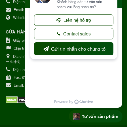
Điện thoại:
+84 906968923
Email:
kinhdoanh@nhattruongkontum.com
Website:
https://www.nhattruongkontum.com
CỬA HÀNG GIỚI THIỆU TẠI NHẬT BẢN
Giấy phép số: 080-9475-1379
Chịu trách nhiệm:
MR THƯƠNG
Địa chỉ Nhật Bản:
日本 愛知県刈谷市神明町6丁目308番地 ファミ
ール神明
Điện thoại:
080-9475-1379
Fax:
070-9178-7979
Email:
syixl13029@yahoo.co.jp
Tư vấn sản phẩm