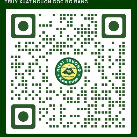
TRUY XUẤT NGUỒN GỐC RÕ RÀNG