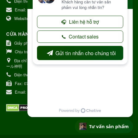
Điện thoại:
+84 906968923
Email:
kinhdoanh@nhattruongkontum.com
Website:
https://www.nhattruongkontum.com
CỬA HÀNG GIỚI THIỆU TẠI NHẬT BẢN
Giấy phép số: 080-9475-1379
Chịu trách nhiệm:
MR THƯƠNG
Địa chỉ Nhật Bản:
日本 愛知県刈谷市神明町6丁目308番地 ファミ
ール神明
Điện thoại:
080-9475-1379
Fax:
070-9178-7979
Email:
syixl13029@yahoo.co.jp
Tư vấn sản phẩm