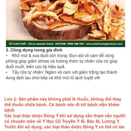
3. Công dụng trong gia đình
• Khử mùi & xua đuổi côn trùng: Đun sôi vỏ cam để xông
phòng giúp giảm stress và hương thơm tự nhiên của nó giúp
đuổi muỗi, kiến cực kỳ hiệu quả.
• Tẩy rửa tự nhiên: Ngâm vỏ cam với giấm trắng tạo thành
dung dịch lau chùi bếp và khử mùi tủ lạnh tuyệt vời
Lưu ý: Sản phẩm này không phải là thuốc, không thể thay
thế thuốc chữa bệnh. Có bệnh nên đi tới bệnh viện khám
bệnh
Các loại thảo dược Đông Y khi sử dụng cần tham vấn người
có chuyên môn về Y Học Cổ Truyền Y Sĩ, Bác Sĩ, Lương Y.
Trước khi sử dụng, các loại thảo dược Đông Y có thể có tác