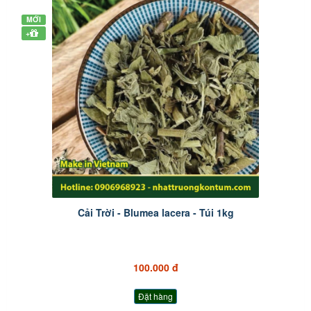
MỚI
+
Cải Trời - Blumea lacera - Túi 1kg
100.000 đ
Đặt hàng