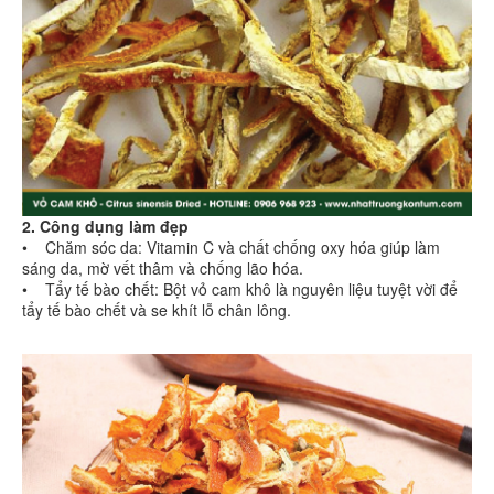
2. Công dụng làm đẹp
• Chăm sóc da: Vitamin C và chất chống oxy hóa giúp làm
sáng da, mờ vết thâm và chống lão hóa.
• Tẩy tế bào chết: Bột vỏ cam khô là nguyên liệu tuyệt vời để
tẩy tế bào chết và se khít lỗ chân lông.