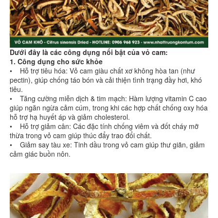
Dưới đây là các công dụng nổi bật của vỏ cam:
1. Công dụng cho sức khỏe
• Hỗ trợ tiêu hóa: Vỏ cam giàu chất xơ không hòa tan (như
pectin), giúp chống táo bón và cải thiện tình trạng đầy hơi, khó
tiêu.
• Tăng cường miễn dịch & tim mạch: Hàm lượng vitamin C cao
giúp ngăn ngừa cảm cúm, trong khi các hợp chất chống oxy hóa
hỗ trợ hạ huyết áp và giảm cholesterol.
• Hỗ trợ giảm cân: Các đặc tính chống viêm và đốt cháy mỡ
thừa trong vỏ cam giúp thúc đẩy trao đổi chất.
• Giảm say tàu xe: Tinh dầu trong vỏ cam giúp thư giãn, giảm
cảm giác buồn nôn.