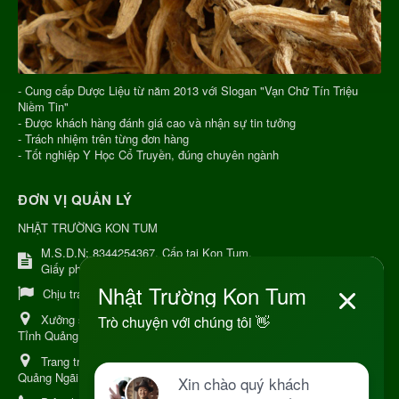
- Cung cấp Dược Liệu từ năm 2013 với Slogan "Vạn Chữ Tín Triệu
Niềm Tin"
- Được khách hàng đánh giá cao và nhận sự tin tưởng
- Trách nhiệm trên từng đơn hàng
- Tốt nghiệp Y Học Cổ Truyền, đúng chuyên ngành
ĐƠN VỊ QUẢN LÝ
NHẬT TRƯỜNG KON TUM
M.S.D.N: 8344254367, Cấp tại Kon Tum.
Giấy phép số: Số 38A.8009409/HKD
Chịu trách nhiệm:
Chủ cơ sở Nguyễn Nhật Trường
Xưởng sản xuất:
34 Lý Thường Kiệt, Tổ 6, Phường Kon Tum,
Tỉnh Quảng Ngải
Trang trại Dược Liệu Hữu Cơ:
Khu 37 Hộ Xã Măng Đen Tỉnh
Quảng Ngãi