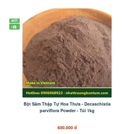
MỚI
+
Bột Sâm Thập Tự Hoa Thưa - Decaschistia
parviflora Powder - Túi 1kg
600.000 đ