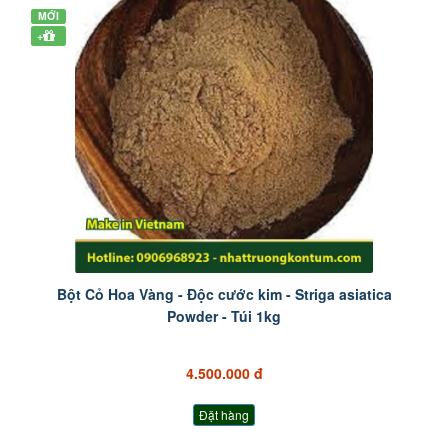
MỚI
+
Bột Cỏ Hoa Vàng - Độc cước kim - Striga asiatica
Powder - Túi 1kg
4.500.000 đ
Đặt hàng