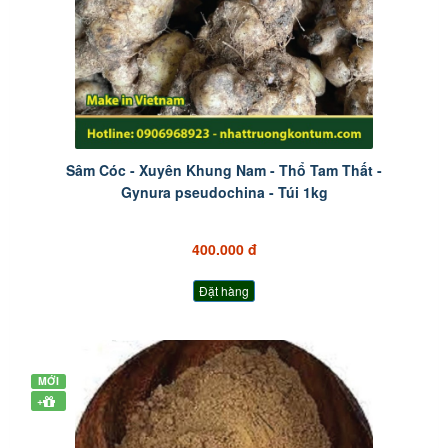
Sâm Cóc - Xuyên Khung Nam - Thổ Tam Thất -
Gynura pseudochina - Túi 1kg
400.000 đ
Đặt hàng
MỚI
+