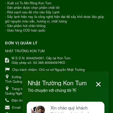
- Xuất xứ Tu Mơ Rông Kon Tum
- Sản phẩm được chọn phẩm chất tốt
- Rửa sạch sau đó cho vào Sấy Lạnh
- Sấy lạnh hiện nay là công nghệ hiện đại để sấy khô dược liệu giúp
giữ nguyên màu sắc, hương vị, chất lượng
- Sản phẩm hút chân không
- Giao hàng COD toàn quốc
ĐƠN VỊ QUẢN LÝ
NHẬT TRƯỜNG KON TUM
M.S.D.N: 8344254367, Cấp tại Kon Tum.
Giấy phép số: Số 38A.8009409/HKD
Chịu trách nhiệm:
Chủ cơ sở Nguyễn Nhật Trường
Xưởng sản xuất:
34 Lý Thường Kiệt, Tổ 6, Phường Kon Tum,
Tỉnh Quảng Ngải
Trang trại Dược Liệu Hữu Cơ:
Khu 37 Hộ Xã Măng Đen Tỉnh
Quảng Ngãi
Điện thoại:
+84 906968923
Email:
kinhdoanh@nhattruongkontum.com