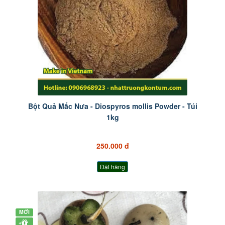
Bột Quả Mắc Nưa - Diospyros mollis Powder - Túi
1kg
250.000 đ
Đặt hàng
MỚI
+