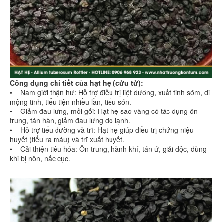
Công dụng chi tiết của hạt hẹ (cửu tử):
• Nam giới thận hư: Hỗ trợ điều trị liệt dương, xuất tinh sớm, di
mộng tinh, tiểu tiện nhiều lần, tiểu són.
• Giảm đau lưng, mỏi gối: Hạt hẹ sao vàng có tác dụng ôn
trung, tán hàn, giảm đau lưng do lạnh.
• Hỗ trợ tiểu đường và trĩ: Hạt hẹ giúp điều trị chứng niệu
huyết (tiểu ra máu) và trĩ xuất huyết.
• Cải thiện tiêu hóa: Ôn trung, hành khí, tán ứ, giải độc, dùng
khi bị nôn, nấc cục.