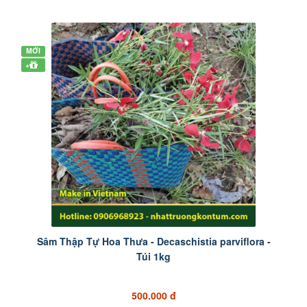
MỚI
+
Sâm Thập Tự Hoa Thưa - Decaschistia parviflora -
Túi 1kg
500.000 đ