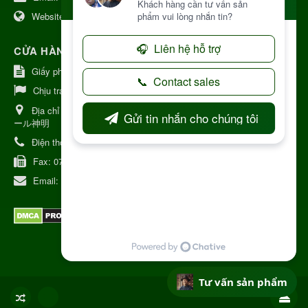
Website:
https://www.nhattruongkontum.com
CỬA HÀNG GIỚI THIỆU TẠI NHẬT BẢN
Giấy phép số: 080-9475-1379
Chịu trách nhiệm:
MR THƯƠNG
Địa chỉ Nhật Bản:
日本 愛知県刈谷市神明町6丁目308番地 ファミ
ール神明
Điện thoại:
080-9475-1379
Fax:
070-9178-7979
Email:
syixl13029@yahoo.co.jp
Tư vấn sản phẩm