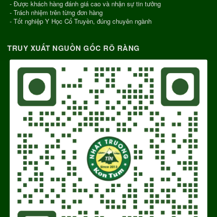
- Được khách hàng đánh giá cao và nhận sự tin tưởng
- Trách nhiệm trên từng đơn hàng
- Tốt nghiệp Y Học Cổ Truyền, đúng chuyên ngành
TRUY XUẤT NGUỒN GỐC RÕ RÀNG