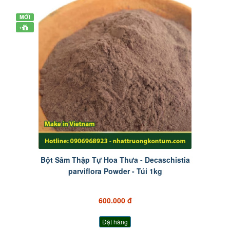
MỚI
+
Bột Sâm Thập Tự Hoa Thưa - Decaschistia
parviflora Powder - Túi 1kg
600.000 đ
Đặt hàng