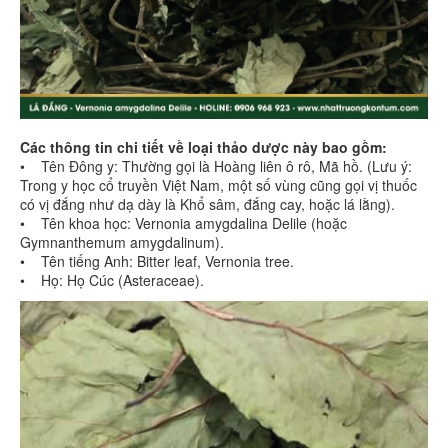
Các thông tin chi tiết về loại thảo dược này bao gồm:
• Tên Đông y: Thường gọi là Hoàng liên ô rô, Mã hồ. (Lưu ý:
Trong y học cổ truyền Việt Nam, một số vùng cũng gọi vị thuốc
có vị đắng như dạ dày là Khổ sâm, đắng cay, hoặc lá lằng).
• Tên khoa học: Vernonia amygdalina Delile (hoặc
Gymnanthemum amygdalinum).
• Tên tiếng Anh: Bitter leaf, Vernonia tree.
• Họ: Họ Cúc (Asteraceae).