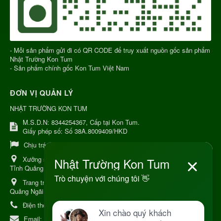
- Mỗi sản phẩm gửi đi có QR CODE để truy xuất nguồn gốc sản phẩm
Nhật Trường Kon Tum
- Sản phẩm chính gốc Kon Tum Việt Nam
ĐƠN VỊ QUẢN LÝ
NHẬT TRƯỜNG KON TUM
M.S.D.N: 8344254367, Cấp tại Kon Tum.
Giấy phép số: Số 38A.8009409/HKD
Chịu trách nhiệm:
Chủ cơ sở Nguyễn Nhật Trường
Xưởng sản xuất:
34 Lý Thường Kiệt, Tổ 6, Phường Kon Tum,
Tỉnh Quảng Ngải
Trang trại Dược Liệu Hữu Cơ:
Khu 37 Hộ Xã Măng Đen Tỉnh
Quảng Ngãi
Điện thoại:
+84 906968923
Email:
kinhdoanh@nhattruongkontum.com