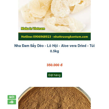
Nha Đam Sấy Dẻo - Lô Hội - Aloe vera Dried - Túi
0.5kg
350.000 đ
Đặt hàng
MỚI
+