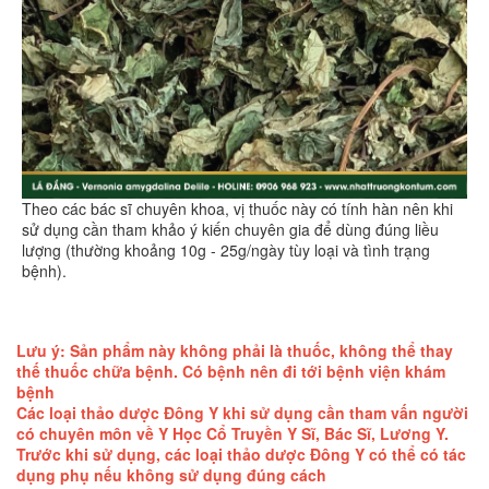
Theo các bác sĩ chuyên khoa, vị thuốc này có tính hàn nên khi
sử dụng cần tham khảo ý kiến chuyên gia để dùng đúng liều
lượng (thường khoảng 10g - 25g/ngày tùy loại và tình trạng
bệnh).
Lưu ý: Sản phẩm này không phải là thuốc, không thể thay
thế thuốc chữa bệnh. Có bệnh nên đi tới bệnh viện khám
bệnh
Các loại thảo dược Đông Y khi sử dụng cần tham vấn người
có chuyên môn về Y Học Cổ Truyền Y Sĩ, Bác Sĩ, Lương Y.
Trước khi sử dụng, các loại thảo dược Đông Y có thể có tác
dụng phụ nếu không sử dụng đúng cách