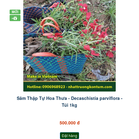
MỚI
+
Sâm Thập Tự Hoa Thưa - Decaschistia parviflora -
Túi 1kg
500.000 đ
Đặt hàng