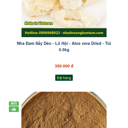
Nha Đam Sấy Dẻo - Lô Hội - Aloe vera Dried - Túi
0.5kg
350.000 đ
Đặt hàng
MỚI
+