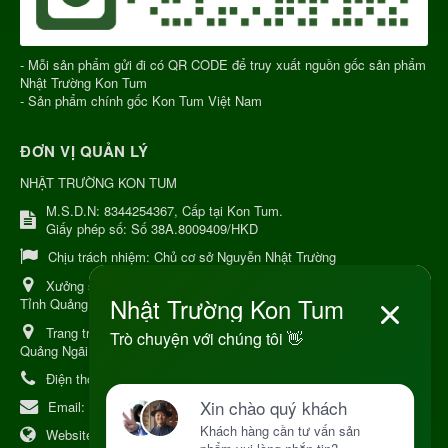
- Mỗi sản phẩm gửi đi có QR CODE để truy xuất nguồn gốc sản phẩm
Nhật Trường Kon Tum
- Sản phẩm chính gốc Kon Tum Việt Nam
ĐƠN VỊ QUẢN LÝ
NHẬT TRƯỜNG KON TUM
M.S.D.N: 8344254367, Cấp tại Kon Tum.
Giấy phép số: Số 38A.8009409/HKD
Chịu trách nhiệm:
Chủ cơ sở Nguyễn Nhật Trường
Xưởng sản xuất:
34 Lý Thường Kiệt, Tổ 6, Phường Kon Tum,
Tỉnh Quảng Ngải
Trang trại Dược Liệu Hữu Cơ:
Khu 37 Hộ Xã Măng Đen Tỉnh
Quảng Ngãi
Điện thoại:
+84 906968923
Email:
kinhdoanh@nhattruongkontum.com
Website:
https://www.nhattruongkontum.com