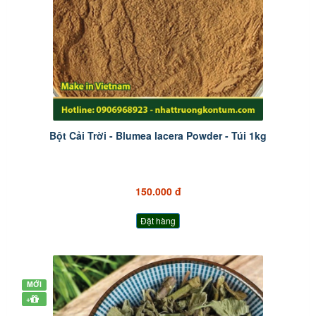
Bột Cải Trời - Blumea lacera Powder - Túi 1kg
150.000 đ
Đặt hàng
MỚI
+