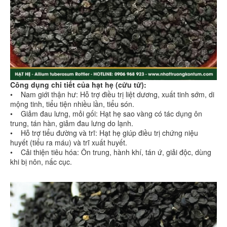
Công dụng chi tiết của hạt hẹ (cửu tử):
• Nam giới thận hư: Hỗ trợ điều trị liệt dương, xuất tinh sớm, di
mộng tinh, tiểu tiện nhiều lần, tiểu són.
• Giảm đau lưng, mỏi gối: Hạt hẹ sao vàng có tác dụng ôn
trung, tán hàn, giảm đau lưng do lạnh.
• Hỗ trợ tiểu đường và trĩ: Hạt hẹ giúp điều trị chứng niệu
huyết (tiểu ra máu) và trĩ xuất huyết.
• Cải thiện tiêu hóa: Ôn trung, hành khí, tán ứ, giải độc, dùng
khi bị nôn, nấc cục.