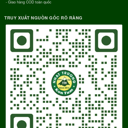
- Giao hàng COD toàn quốc
TRUY XUẤT NGUỒN GỐC RÕ RÀNG