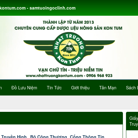
gkontum.com - samtuoingoclinh.com
n
Đồ Lưu Niệm
Tin Tức
Giới thiệu
Tản Mạn
Sách 
Giấ
Tru
 Truyền Hình
Bộ Công Thương
Cổng Thông Tin