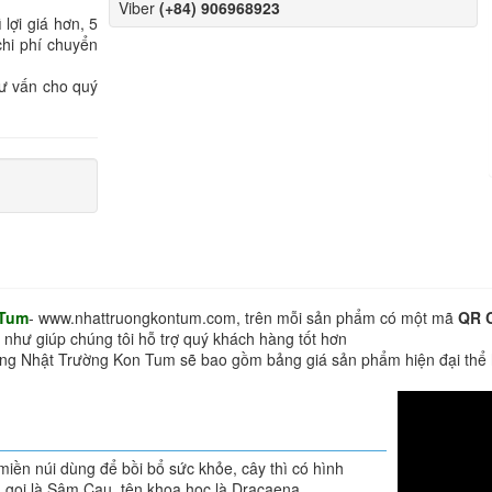
Viber
(+84) 906968923
lợi giá hơn, 5
chi phí chuyển
tư vấn cho quý
 Tum
- www.nhattruongkontum.com, trên mỗi sản phẩm có một mã
QR 
 như giúp chúng tôi hỗ trợ quý khách hàng tốt hơn
hàng Nhật Trường Kon Tum sẽ bao gồm bảng giá sản phẩm hiện đại thể
iền núi dùng để bồi bổ sức khỏe, cây thì có hình
 gọi là Sâm Cau, tên khoa học là Dracaena