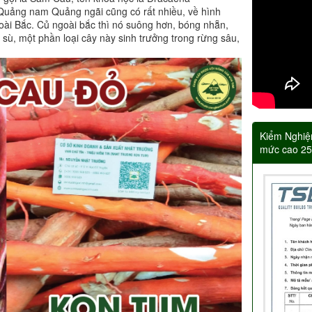
, Quảng nam Quảng ngãi cũng có rất nhiều, về hình
goài Bắc. Củ ngoài bắc thì nó suông hơn, bóng nhẵn,
sù, một phần loại cây này sinh trưởng trong rừng sâu,
Kiểm Nghiệ
mức cao 2