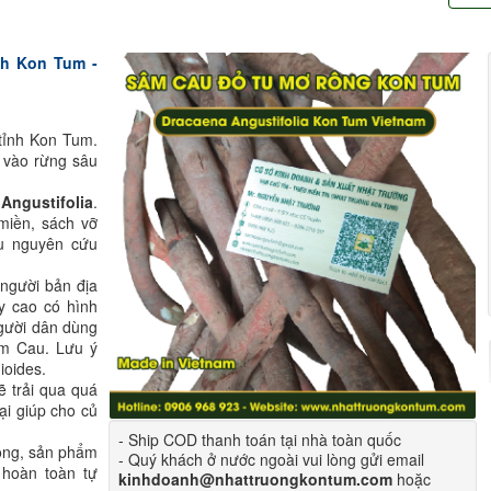
h Kon Tum -
 tỉnh Kon Tum.
i vào rừng sâu
Angustifolia
.
miền, sách vỡ
eu nguyên cứu
 người bản địa
y cao có hình
gười dân dùng
âm Cau. Lưu ý
ioides.
ẽ trải qua quá
ại giúp cho củ
- Ship COD thanh toán tại nhà toàn quốc
ông, sản phẩm
- Quý khách ở nước ngoài vui lòng gửi email
 hoàn toàn tự
kinhdoanh@nhattruongkontum.com
hoặc