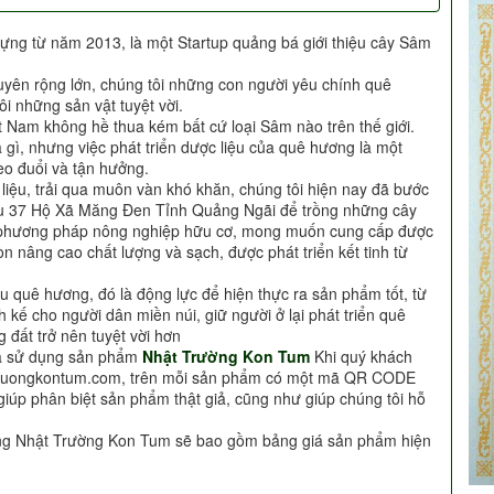
ựng từ năm 2013, là một Startup quảng bá giới thiệu cây Sâm
uyên rộng lớn, chúng tôi những con người yêu chính quê
i những sản vật tuyệt vời.
t Nam không hề thua kém bất cứ loại Sâm nào trên thế giới.
à gì, nhưng việc phát triển dược liệu của quê hương là một
o đuổi và tận hưởng.
c liệu, trải qua muôn vàn khó khăn, chúng tôi hiện nay đã bước
Khu 37 Hộ Xã Măng Đen Tỉnh Quảng Ngãi để trồng những cây
i phương pháp nông nghiệp hữu cơ, mong muốn cung cấp được
n nâng cao chất lượng và sạch, được phát triển kết tinh từ
u quê hương, đó là động lực để hiện thực ra sản phẩm tốt, từ
h kế cho người dân miền núi, giữ người ở lại phát triển quê
 đất trở nên tuyệt vời hơn
ựa sử dụng sản phẩm
Nhật Trường Kon Tum
Khi quý khách
truongkontum.com, trên mỗi sản phẩm có một mã QR CODE
giúp phân biệt sản phẩm thật giả, cũng như giúp chúng tôi hỗ
àng Nhật Trường Kon Tum sẽ bao gồm bảng giá sản phẩm hiện