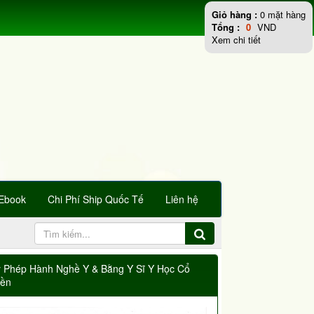
Giỏ hàng :
0
mặt hàng
Tổng :
0
VND
Xem chi tiết
Ebook
Chi Phí Ship Quốc Tế
Liên hệ
y Phép Hành Nghề Y & Bằng Y Sĩ Y Học Cổ
yền