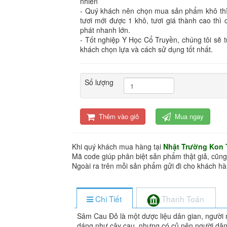
nhiên
- Quý khách nên chọn mua sản phẩm khô thì 
tươi mới được 1 khô, tươi giá thành cao thì 
phát nhanh lớn.
- Tốt nghiệp Y Học Cổ Truyền, chúng tôi sẽ 
khách chọn lựa và cách sử dụng tốt nhất.
Số lượng
Thêm vào giỏ
Mua ngay
Khi quý khách mua hàng tại
Nhật Trường Kon
Mã code giúp phân biệt sản phẩm thật giả, cũng
Ngoài ra trên mỗi sản phẩm gửi đi cho khách 
Chi Tiết
Thanh Toán
Sâm Cau Đỏ là một dược liệu dân gian, người m
dáng như cây cau, nhưng có củ nên người dân