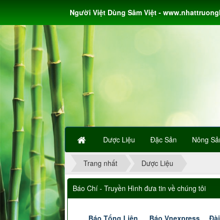
Người Việt Dùng Sâm Việt - www.nhattruon
Dược Liệu
Đặc Sản
Nông Sả
Trang nhất
Dược Liệu
Báo Chí - Truyền Hình đưa tin về chúng tôi
Báo Tổng Liên
Báo Vnexpress
Đài