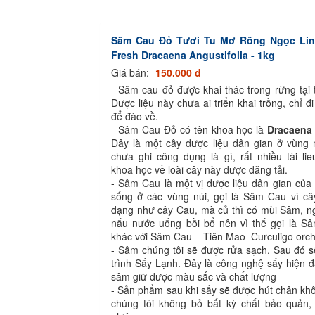
Sâm Cau Đỏ Tươi Tu Mơ Rông Ngọc Lin
Fresh Dracaena Angustifolia - 1kg
Giá bán:
150.000 đ
- Sâm cau đỏ được khai thác trong rừng tại
Dược liệu này chưa ai triển khai trồng, chỉ đ
để đào về.
- Sâm Cau Đỏ có tên khoa học là
Dracaena 
Đây là một cây dược liệu dân gian ở vùng 
chưa ghi công dụng là gì, rất nhiều tài li
khoa học về loài cây này được đăng tải.
- Sâm Cau là một vị dược liệu dân gian của
sống ở các vùng núi, gọi là Sâm Cau vì câ
dạng như cây Cau, mà củ thì có mùi Sâm, n
nấu nước uống bồi bổ nên vì thế gọi là S
khác với Sâm Cau – Tiên Mao Curculigo orch
- Sâm chúng tôi sẽ được rửa sạch. Sau đó s
trình Sấy Lạnh. Đây là công nghệ sấy hiện đ
sâm giữ được màu sắc và chất lượng
- Sản phẩm sau khi sấy sẽ được hút chân kh
chúng tôi không bỏ bất kỳ chất bảo quản,