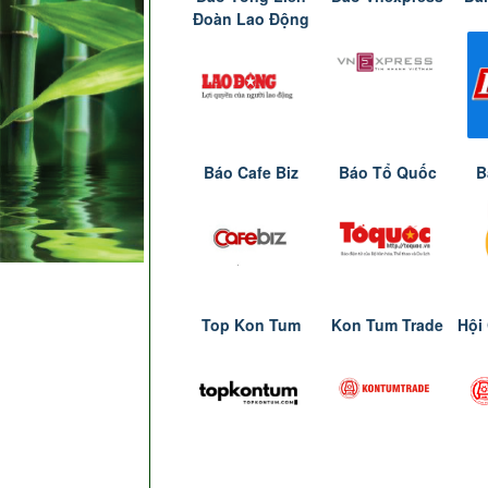
Đoàn Lao Động
Báo Cafe Biz
Báo Tổ Quốc
B
Top Kon Tum
Kon Tum Trade
Hội