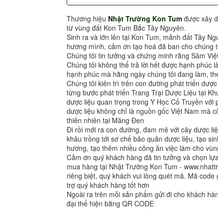
Thương hiệu
Nhật Trường Kon Tum
được xây d
từ vùng đất Kon Tum Bắc Tây Nguyên.
Sinh ra và lớn lên tại Kon Tum, mảnh đất Tây Ng
hương mình, cảm ơn tạo hoá đã ban cho chúng tô
Chúng tôi tin tưởng và chứng minh rằng Sâm Việ
Chúng tôi không thể trả lời hết được hạnh phúc l
hạnh phúc mà hằng ngày chúng tôi đang làm, the
Chúng tôi kiên trì trên con đường phát triển dượ
từng bước phát triển Trang Trại Dược Liệu tại 
dược liệu quan trọng trong Y Học Cổ Truyền vớ
dược liệu không chỉ là nguồn gốc Việt Nam mà cò
thiên nhiên tại Măng Đen
Đi rồi mới ra con đường, đam mê với cây dược liệ
khâu trồng tới sơ chế bảo quản dược liệu, tạo sin
hương, tạo thêm nhiều công ăn việc làm cho vùng
Cảm ơn quý khách hàng đã tin tưởng và chọn l
mua hàng tại Nhật Trường Kon Tum - www.nhat
riêng biệt, quý khách vui lòng quét mã. Mã code 
trợ quý khách hàng tốt hơn
Ngoài ra trên mỗi sản phẩm gửi đi cho khách h
đại thể hiện bằng QR CODE