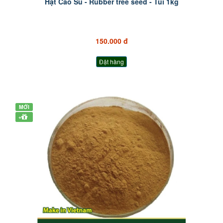
Hạt Cao Su - Rubber tree seed - Túi 1kg
150.000 đ
Đặt hàng
MỚI
+