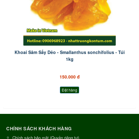
Khoai Sâm Sấy Dẻo - Smallanthus sonchifolius - Túi
1kg
150.000 đ
Đặt hàng
CHÍNH SÁCH KHÁCH HÀNG
Chính sách bảo mật (Quyền riêng tư)