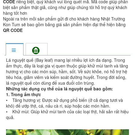
CODE
riêng biệt, quý khách vui lòng quét mã. Mã code giúp phân
biệt sản phẩm thật giả, cũng như giúp chúng tôi hỗ trợ quý khách
hàng tốt hơn
Ngoài ra trên mỗi sản phẩm gửi đi cho khách hàng Nhật Trường
Kon Tum sẽ bao gồm bảng giá sản phẩm hiện đại thể hiện bằng
QR CODE
Lá nguyệt quế (Bay leaf) mang lại nhiều lợi ích đa dạng. Trong
ẩm thực, đây là loại gia vị quen thuộc giúp khử mùi tanh và tăng
hương vị cho các món súp, hầm, sốt. Về sức khỏe, nó hỗ trợ hệ
tiêu hóa, giảm viêm và kiểm soát đường huyết. Trong đời sống,
lá nguyệt quế còn dùng để xua đuổi côn trùng.
Những tác dụng cụ thể của lá nguyệt quế bao gồm:
1. Trong ẩm thực
• Tăng hương vị: Được sử dụng phổ biến (ở cả dạng tươi và
khô) để ướp thịt, cá, nấu cà ri, súp hoặc các món hầm.
• Khử mùi: Giúp khử mùi tanh của các loại thịt, hải sản rất hiệu
quả.