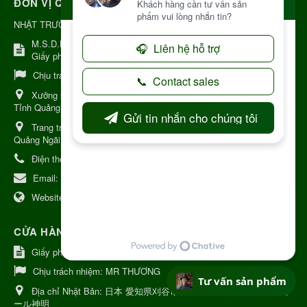
ĐƠN VỊ QUẢN LÝ
NHẬT TRƯỜNG KON TUM
M.S.D.N: 8344254367, Cấp tại Kon Tum.
Giấy phép số: Số 38A.8009409/HKD
Chịu trách nhiệm:
Chủ cơ sở Nguyễn Nhật Trường
Xưởng sản xuất:
34 Lý Thường Kiệt, Tổ 6, Phường Kon Tum,
Tỉnh Quảng Ngải
Trang trại Dược Liệu Hữu Cơ:
Khu 37 Hộ Xã Măng Đen Tỉnh
Quảng Ngãi
Điện thoại:
+84 906968923
Email:
kinhdoanh@nhattruongkontum.com
Website:
https://www.nhattruongkontum.com
CỬA HÀNG GIỚI THIỆU TẠI NHẬT BẢN
Giấy phép số: 080-9475-1379
Chịu trách nhiệm:
MR THƯƠNG
Tư vấn sản phẩm
Địa chỉ Nhật Bản:
日本 愛知県刈谷市神明町6丁目308番地 ファミ
ール神明