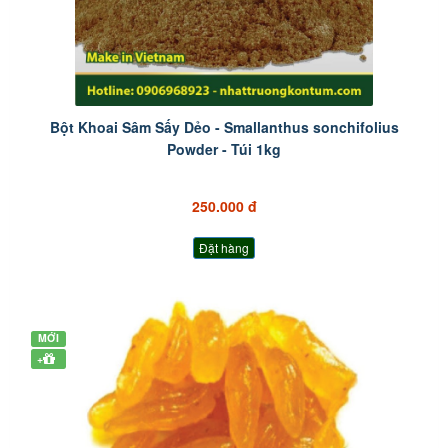
Bột Khoai Sâm Sấy Dẻo - Smallanthus sonchifolius
Powder - Túi 1kg
250.000 đ
Đặt hàng
MỚI
+