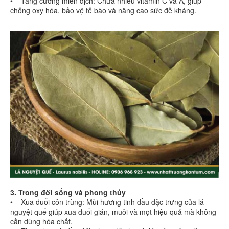
• Tăng cường miễn dịch: Chứa nhiều vitamin C và A, giúp
chống oxy hóa, bảo vệ tế bào và nâng cao sức đề kháng.
3. Trong đời sống và phong thủy
• Xua đuổi côn trùng: Mùi hương tinh dầu đặc trưng của lá
nguyệt quế giúp xua đuổi gián, muỗi và mọt hiệu quả mà không
cần dùng hóa chất.