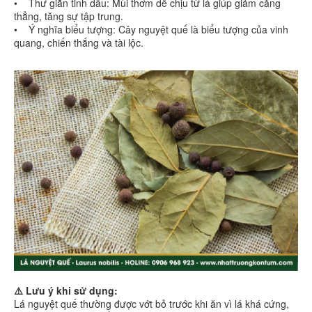
• Thư giãn tinh dầu: Mùi thơm dễ chịu từ lá giúp giảm căng
thẳng, tăng sự tập trung.
• Ý nghĩa biểu tượng: Cây nguyệt quế là biểu tượng của vinh
quang, chiến thắng và tài lộc.
⚠️ Lưu ý khi sử dụng:
Lá nguyệt quế thường được vớt bỏ trước khi ăn vì lá khá cứng,