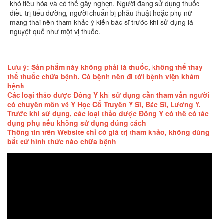
khó tiêu hóa và có thể gây nghẹn. Người đang sử dụng thuốc
điều trị tiểu đường, người chuẩn bị phẫu thuật hoặc phụ nữ
mang thai nên tham khảo ý kiến bác sĩ trước khi sử dụng lá
nguyệt quế như một vị thuốc.
Lưu ý: Sản phẩm này không phải là thuốc, không thể thay
thế thuốc chữa bệnh. Có bệnh nên đi tới bệnh viện khám
bệnh
Các loại thảo dược Đông Y khi sử dụng cần tham vấn người
có chuyên môn về Y Học Cổ Truyền Y Sĩ, Bác Sĩ, Lương Y.
Trước khi sử dụng, các loại thảo dược Đông Y có thể có tác
dụng phụ nếu không sử dụng đúng cách
Thông tin trên Website chỉ có giá trị tham khảo, không dùng
bất cứ hình thức nào chữa bệnh