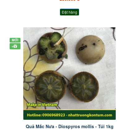
Đặt hàng
MỚI
+
Quả Mắc Nưa - Diospyros mollis - Túi 1kg