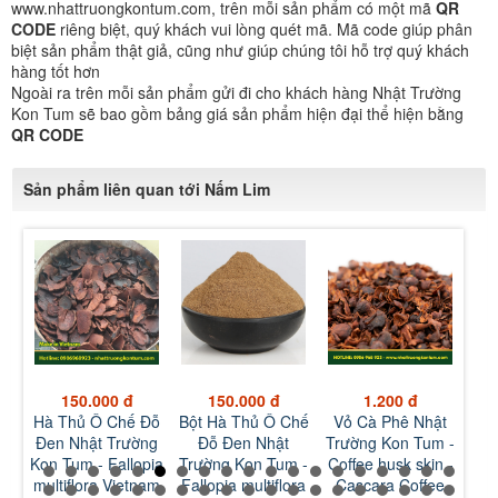
www.nhattruongkontum.com, trên mỗi sản phẩm có một mã
QR
CODE
riêng biệt, quý khách vui lòng quét mã. Mã code giúp phân
biệt sản phẩm thật giả, cũng như giúp chúng tôi hỗ trợ quý khách
hàng tốt hơn
Ngoài ra trên mỗi sản phẩm gửi đi cho khách hàng Nhật Trường
Kon Tum sẽ bao gồm bảng giá sản phẩm hiện đại thể hiện bằng
QR CODE
Sản phẩm liên quan tới Nấm Lim
150.000 đ
1.200 đ
1.200 đ
Đỗ
Bột Hà Thủ Ô Chế
Vỏ Cà Phê Nhật
Bột Vỏ Cà Phê
M
ng
Đỗ Đen Nhật
Trường Kon Tum -
Nhật Trường Kon
Đe
pia
Trường Kon Tum -
Coffee husk skin -
Tum - Coffee husk
Ko
am
Fallopia multiflora
Cascara Coffee
skin Powder -
Ses