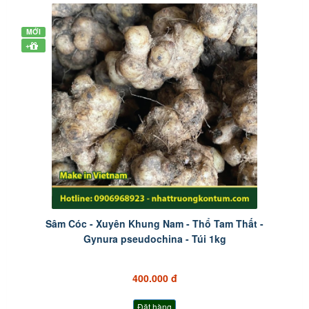
MỚI
+
Sâm Cóc - Xuyên Khung Nam - Thổ Tam Thất -
Gynura pseudochina - Túi 1kg
400.000 đ
Đặt hàng