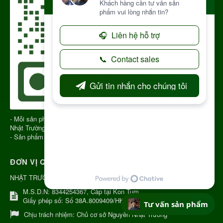
- Mỗi sản phẩm gửi đi có QR CODE để truy xuất nguồn gốc sản phẩm
Nhật Trường Kon Tum
- Sản phẩm chính gốc Kon Tum Việt Nam
ĐƠN VỊ QUẢN LÝ
NHẬT TRƯỜNG KON TUM
M.S.D.N: 8344254367, Cấp tại Kon Tum.
Giấy phép số: Số 38A.8009409/HKD
Tư vấn sản phẩm
Chịu trách nhiệm:
Chủ cơ sở Nguyễn Nhật Trường