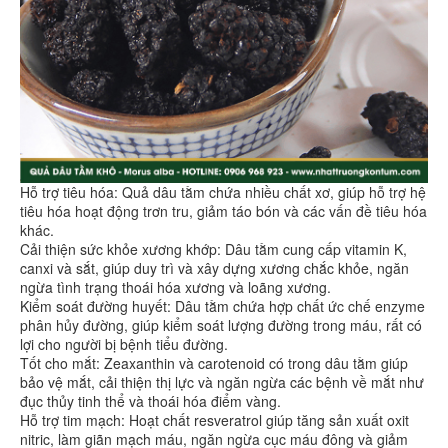
Hỗ trợ tiêu hóa: Quả dâu tằm chứa nhiều chất xơ, giúp hỗ trợ hệ
tiêu hóa hoạt động trơn tru, giảm táo bón và các vấn đề tiêu hóa
khác.
Cải thiện sức khỏe xương khớp: Dâu tằm cung cấp vitamin K,
canxi và sắt, giúp duy trì và xây dựng xương chắc khỏe, ngăn
ngừa tình trạng thoái hóa xương và loãng xương.
Kiểm soát đường huyết: Dâu tằm chứa hợp chất ức chế enzyme
phân hủy đường, giúp kiểm soát lượng đường trong máu, rất có
lợi cho người bị bệnh tiểu đường.
Tốt cho mắt: Zeaxanthin và carotenoid có trong dâu tằm giúp
bảo vệ mắt, cải thiện thị lực và ngăn ngừa các bệnh về mắt như
đục thủy tinh thể và thoái hóa điểm vàng.
Hỗ trợ tim mạch: Hoạt chất resveratrol giúp tăng sản xuất oxit
nitric, làm giãn mạch máu, ngăn ngừa cục máu đông và giảm