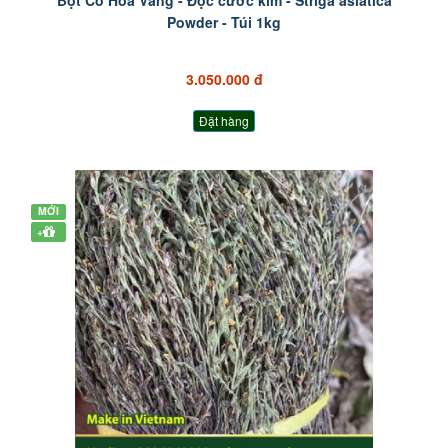
Bột Cỏ Hoa Vàng - Độc cước kim - Striga asiatica
Powder - Túi 1kg
3.050.000 đ
Đặt hàng
MỚI
+