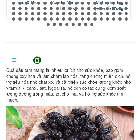
Powder Vietnam -
Vietnam - 1kg
Cascara Coffee
Blac
Túi 0.5kg
(Mua số lượng)
Vietnam - 1kg
(Mua số lượng)
Quả dâu tằm mang lại nhiều lợi ích cho sức khỏe, bao gồm
chống oxy hóa và làm chậm lão hóa, tăng cường miễn dịch, hỗ
trợ tiêu hóa nhờ chất xơ, và cải thiện sức khỏe xương khớp nhờ
vitamin K, canxi, sắt. Ngoài ra, nó còn có tác dụng kiểm soát
lượng đường trong máu, tốt cho mắt và hỗ trợ sức khỏe tim
mạch.