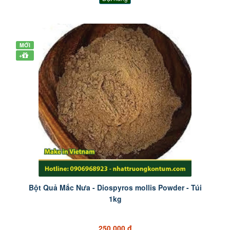
MỚI
+
Bột Quả Mắc Nưa - Diospyros mollis Powder - Túi
1kg
250.000 đ