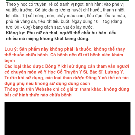
Theo y học cổ truyền, rễ cỏ tranh vị ngọt, tính hàn; vào phế vị
và tiểu trường. Có tác dụng lương huyết chỉ huyết, thanh nhiệt
lợi niệu. Trị sốt nóng, nôn, chảy máu cam, tiểu đục tiểu ra máu,
phù nề vàng da, tiểu rắt tiểu buốt. Ngày dùng 10 - 15g (dạng
tươi 30 - 60g) bằng cách sắc, vắt ép lấy nước.
Kiêng kỵ: Phụ nữ có thai, người thể chất hư hàn, tiểu
nhiều mà miệng không khát kiêng dùng.
Lưu ý: Sản phẩm này không phải là thuốc, không thể thay
thế thuốc chữa bệnh. Có bệnh nên đi tới bệnh viện khám
bệnh
Các loại thảo dược Đông Y khi sử dụng cần tham vấn người
có chuyên môn về Y Học Cổ Truyền Y Sĩ, Bác Sĩ, Lương Y.
Trước khi sử dụng, các loại thảo dược Đông Y có thể có tác
dụng phụ nếu không sử dụng đúng cách
Thông tin trên Website chỉ có giá trị tham khảo, không dùng
bất cứ hình thức nào chữa bệnh