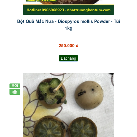
Bột Quả Mắc Nưa - Diospyros mollis Powder - Túi
1kg
250.000 đ
Đặt hàng
MỚI
+