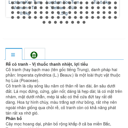
on Tum
Lucidum Kon Tum
- Túi 0.5kg
Powder Vietnam -
- Túi
Vietnam - Túi
Túi 0.5kg
g
0.5kg
Rễ cỏ tranh - Vị thuốc thanh nhiệt, lợi tiểu
Cỏ tranh (hay bạch mao (tên gốc tiếng Trung), danh pháp hai
phần: Imperata cylindrica (L.) Beauv.) là một loài thực vật thuộc
họ Lúa (Poaceae).
Cỏ tranh là cây sống lâu năm có thân rễ lan dài, ăn sâu dưới
đất. Lá mọc đứng, cứng, gân nổi; dáng lá hẹp dài; lá có mặt trên
nhám, mặt dưới nhẵn, mép lá sắc có thể cứa đứt tay rất dễ
dàng. Hoa tự hình chùy, màu trắng sợi như bông, rất nhẹ nên
ngoài nhân giống qua chồi rễ, cỏ tranh còn có khả năng phát
tán rất xa nhờ gió.
Phân bố
Cây mọc hoang dại, phân bố rộng khắp ở cả ba miền Bắc,