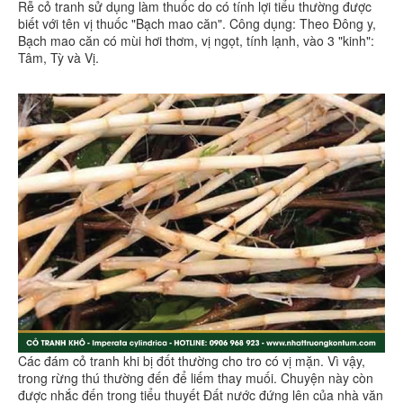
Rễ cỏ tranh sử dụng làm thuốc do có tính lợi tiểu thường được
biết với tên vị thuốc "Bạch mao căn". Công dụng: Theo Đông y,
Bạch mao căn có mùi hơi thơm, vị ngọt, tính lạnh, vào 3 "kinh":
Tâm, Tỳ và Vị.
Các đám cỏ tranh khi bị đốt thường cho tro có vị mặn. Vì vậy,
trong rừng thú thường đến để liếm thay muối. Chuyện này còn
được nhắc đến trong tiểu thuyết Đất nước đứng lên của nhà văn