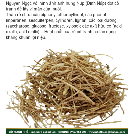
Nguyên Ngọc với hình ảnh anh hùng Núp (Đinh Núp) đốt cỏ
tranh để lấy vị mặn của muối.
Thân rễ chứa các biphenyl ether cylindol, các phenol
imperanen, sesquiterpen, cylindren, lignan, các loại đường
(saccharose, glucose, fructose, xylose); các axít hữu cơ (acid
oxalic, acid malic)... Hoạt chất của rễ cỏ tranh có tác dụng
kháng khuẩn lợi niệu.