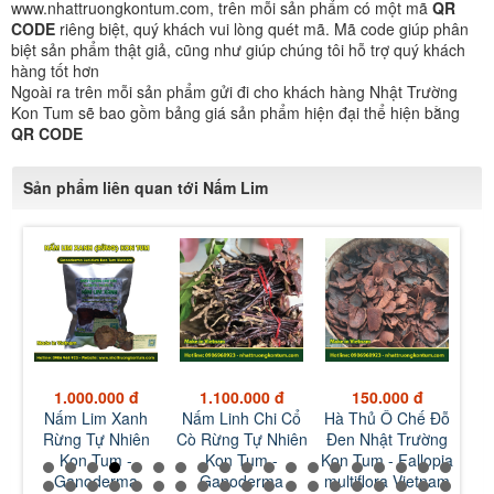
www.nhattruongkontum.com, trên mỗi sản phẩm có một mã
QR
CODE
riêng biệt, quý khách vui lòng quét mã. Mã code giúp phân
biệt sản phẩm thật giả, cũng như giúp chúng tôi hỗ trợ quý khách
hàng tốt hơn
Ngoài ra trên mỗi sản phẩm gửi đi cho khách hàng Nhật Trường
Kon Tum sẽ bao gồm bảng giá sản phẩm hiện đại thể hiện bằng
QR CODE
Sản phẩm liên quan tới Nấm Lim
00 đ
1.100.000 đ
150.000 đ
150.000 đ
 Xanh
Nấm Linh Chi Cổ
Hà Thủ Ô Chế Đỗ
Bột Hà Thủ Ô Chế
Nhiên
Cò Rừng Tự Nhiên
Đen Nhật Trường
Đỗ Đen Nhật
m -
Kon Tum -
Kon Tum - Fallopia
Trường Kon Tum -
rma
Ganoderma
multiflora Vietnam
Fallopia multiflora