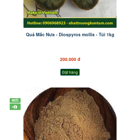
Quả Mắc Nưa - Diospyros mollis - Túi 1kg
200.000 đ
Đặt hàng
MỚI
+