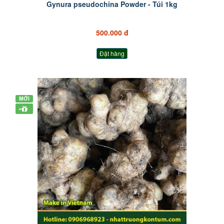
Gynura pseudochina Powder - Túi 1kg
500.000 đ
Đặt hàng
MỚI
+