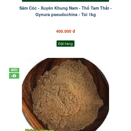
Sâm Cóc - Xuyên Khung Nam - Thổ Tam Thất -
Gynura pseudochina - Túi 1kg
400.000 đ
Đặt hàng
MỚI
+