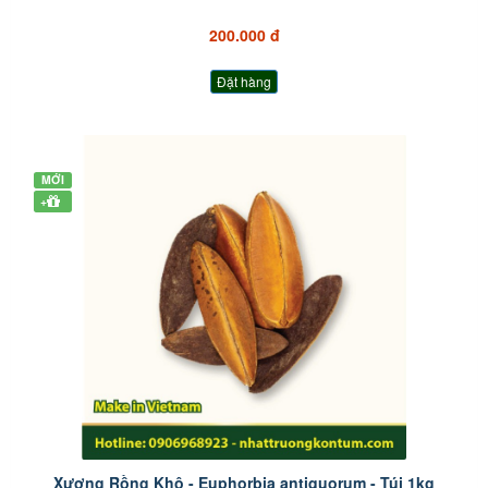
200.000 đ
Đặt hàng
MỚI
+
Xương Rồng Khô - Euphorbia antiquorum - Túi 1kg