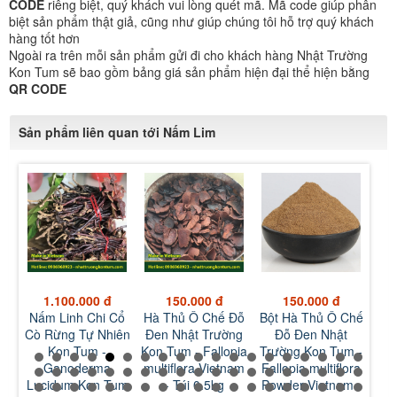
CODE
riêng biệt, quý khách vui lòng quét mã. Mã code giúp phân
biệt sản phẩm thật giả, cũng như giúp chúng tôi hỗ trợ quý khách
hàng tốt hơn
Ngoài ra trên mỗi sản phẩm gửi đi cho khách hàng Nhật Trường
Kon Tum sẽ bao gồm bảng giá sản phẩm hiện đại thể hiện bằng
QR CODE
Sản phẩm liên quan tới Nấm Lim
1.100.000 đ
150.000 đ
150.000 đ
h
Nấm Linh Chi Cổ
Hà Thủ Ô Chế Đỗ
Bột Hà Thủ Ô Chế
Vỏ
n
Cò Rừng Tự Nhiên
Đen Nhật Trường
Đỗ Đen Nhật
Trư
Kon Tum -
Kon Tum - Fallopia
Trường Kon Tum -
Cof
Ganoderma
multiflora Vietnam
Fallopia multiflora
Ca
um
Lucidum Kon Tum
- Túi 0.5kg
Powder Vietnam -
V