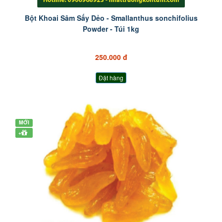
Bột Khoai Sâm Sấy Dẻo - Smallanthus sonchifolius
Powder - Túi 1kg
250.000 đ
Đặt hàng
MỚI
+