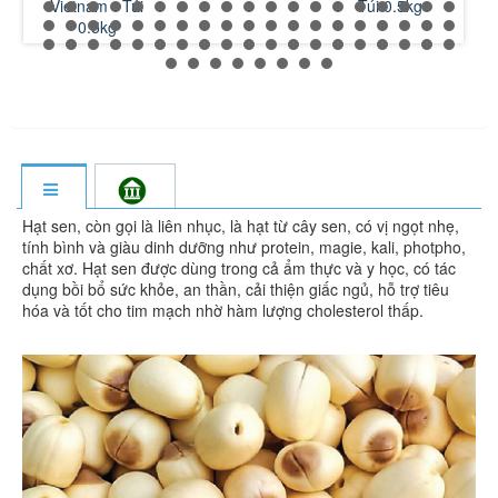
Vietnam - Túi
Túi 0.5kg
(
0.5kg
Hạt sen, còn gọi là liên nhục, là hạt từ cây sen, có vị ngọt nhẹ,
tính bình và giàu dinh dưỡng như protein, magie, kali, photpho,
chất xơ. Hạt sen được dùng trong cả ẩm thực và y học, có tác
dụng bồi bổ sức khỏe, an thần, cải thiện giấc ngủ, hỗ trợ tiêu
hóa và tốt cho tim mạch nhờ hàm lượng cholesterol thấp.