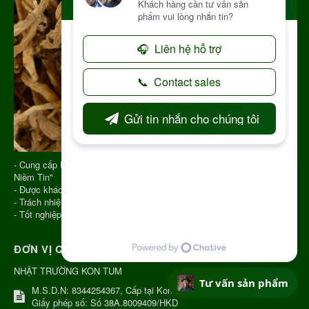
- Cung cấp Dược Liệu từ năm 2013 với Slogan "Vạn Chữ Tín Triệu
Niềm Tin"
- Được khách hàng đánh giá cao và nhận sự tin tưởng
- Trách nhiệm trên từng đơn hàng
- Tốt nghiệp Y Học Cổ Truyền, đúng chuyên ngành
ĐƠN VỊ QUẢN LÝ
NHẬT TRƯỜNG KON TUM
Tư vấn sản phẩm
M.S.D.N: 8344254367, Cấp tại Kon Tum.
Giấy phép số: Số 38A.8009409/HKD