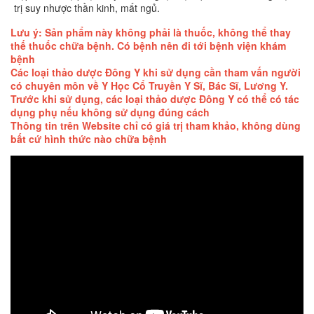
trị suy nhược thần kinh, mất ngủ.
Lưu ý: Sản phẩm này không phải là thuốc, không thể thay
thế thuốc chữa bệnh. Có bệnh nên đi tới bệnh viện khám
bệnh
Các loại thảo dược Đông Y khi sử dụng cần tham vấn người
có chuyên môn về Y Học Cổ Truyền Y Sĩ, Bác Sĩ, Lương Y.
Trước khi sử dụng, các loại thảo dược Đông Y có thể có tác
dụng phụ nếu không sử dụng đúng cách
Thông tin trên Website chỉ có giá trị tham khảo, không dùng
bất cứ hình thức nào chữa bệnh